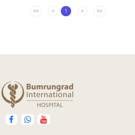
<<
<
1
>
>>