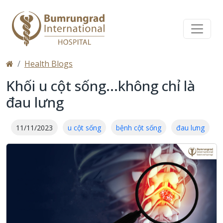
Health Blogs
Khối u cột sống...không chỉ là
đau lưng
11/11/2023
u cột sống
bệnh cột sống
đau lưng