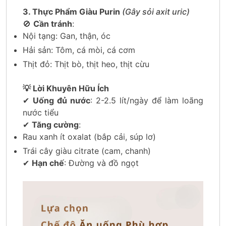
3. Thực Phẩm Giàu Purin
(Gây sỏi axit uric)
🚫
Cần tránh
:
Nội tạng: Gan, thận, óc
Hải sản: Tôm, cá mòi, cá cơm
Thịt đỏ: Thịt bò, thịt heo, thịt cừu
💡 Lời Khuyên Hữu Ích
✔
Uống đủ nước
: 2-2.5 lít/ngày để làm loãng
nước tiểu
✔
Tăng cường
:
Rau xanh ít oxalat (bắp cải, súp lơ)
Trái cây giàu citrate (cam, chanh)
✔
Hạn chế
: Đường và đồ ngọt