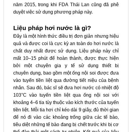
năm 2015, trong khi FDA Thái Lan cũng đã phê
duyệt việc sử dụng phương pháp này.
Liệu pháp hơi nước là gì?
Đây là một hình thức điều trị đơn giản nhưng hiệu
quả và được coi là cực kỳ an toàn do hơi nước là
chất duy nhất được sử dụng. Liệu pháp này chỉ
mất 10–15 phút để hoàn thành
,
được thực hiện
bởi một chuyên gia y tế sử dụng thiết bị
chuyên
dụng
, bao gồm một ống nội soi được đưa
vào tuyến tiền liệt qua đường tiết niệu của bệnh
nhân. Sau đó, bác
sĩ
sẽ đưa hơi nước có nhiệt độ
103°C vào tuyến tiền liệt qua ống nội soi với
khoảng 4–6 tia tùy thuộc vào kích thước của tuyến
tiền liệt. Mỗi tia hơi chỉ kéo dài 9 giây, đủ thời gian
để nó đi vào các khoảng trống giữa các tế bào,
tiêu diệt những tế bào đang bị chết trước khi bị
cơ
thể đào thải một cách tự nhiên. Kết quả của liệu