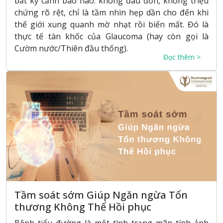
bất kỳ cảnh báo nào: không đau đớn, không triệu
chứng rõ rệt, chỉ là tầm nhìn hẹp dần cho đến khi
thế giới xung quanh mờ nhạt rồi biến mất. Đó là
thực tế tàn khốc của Glaucoma (hay còn gọi là
Cườm nước/Thiên đầu thống).
Đọc thêm >
Tầm soát sớm Giúp Ngăn ngừa Tổn
thương Không Thể Hồi phục
Bệnh tiểu đường là một tình trạng mãn tính ảnh