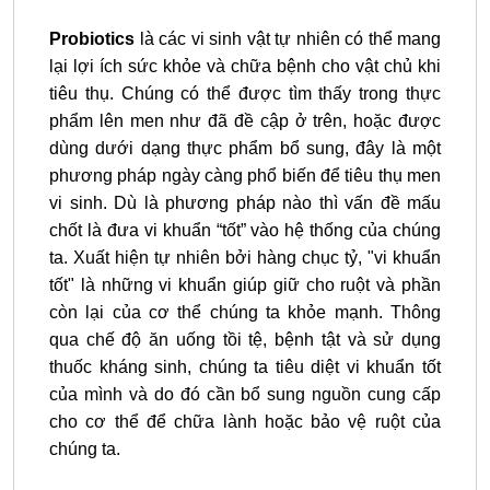
Probiotics
là các vi sinh vật tự nhiên có thể mang
lại lợi ích sức khỏe và chữa bệnh cho vật chủ khi
tiêu thụ. Chúng có thể được tìm thấy trong thực
phẩm lên men như đã đề cập ở trên, hoặc được
dùng dưới dạng thực phẩm bổ sung, đây là một
phương pháp ngày càng phổ biến để tiêu thụ men
vi sinh. Dù là phương pháp nào thì vấn đề mấu
chốt là đưa vi khuẩn “tốt” vào hệ thống của chúng
ta. Xuất hiện tự nhiên bởi hàng chục tỷ, "vi khuẩn
tốt" là những vi khuẩn giúp giữ cho ruột và phần
còn lại của cơ thể chúng ta khỏe mạnh. Thông
qua chế độ ăn uống tồi tệ, bệnh tật và sử dụng
thuốc kháng sinh, chúng ta tiêu diệt vi khuẩn tốt
của mình và do đó cần bổ sung nguồn cung cấp
cho cơ thể để chữa lành hoặc bảo vệ ruột của
chúng ta.