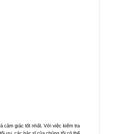
 cảm giác tốt nhất. Với việc kiểm tra
i ưu, các bác sĩ của chúng tôi có thể