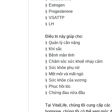
§
Estrogen
§
Progesterone
§
VSATTP
§
LH
Điều trị này giúp cho:
§
Quản lý cân nặng
§
Khí sắc
§
Bệnh mãn tính
§
Chăm sóc sức khoẻ nhạy cảm
§
Sức khỏe phụ nữ
§
Mệt mỏi và mất ngủ
§
Sức khỏe của xương
§
Phục hồi tóc
§
Chứng đau nửa đầu
Tại VitalLife, chúng tôi cung cấp cá
hormone, chúng tôi có thể xem mức độ