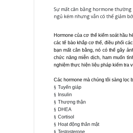
Sự mất cân bằng hormone thường bị
ngủ kém nhưng vẫn có thể giảm bớ
Hormone của cơ thể kiểm soát hầu hế
các tế bào khắp cơ thể, điều phối các
bạn mất cân bằng, nó có thể gây ản
chức năng miễn dịch, ham muốn tình 
nghiệm thực hiện liệu pháp kiểm tra 
Các hormone mà chúng tôi sàng lọc 
§
Tuyến giáp
§
Insulin
§
Thượng thận
§
DHEA
§
Cortisol
§
Hoạt động thân mật
§
Testosterone