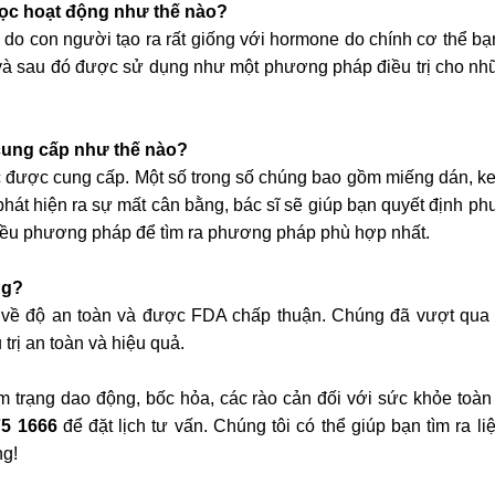
học hoạt động như thế nào?
o con người tạo ra rất giống với hormone do chính cơ thể bạn
và sau đó được sử dụng như một phương pháp điều trị cho nhữn
cung cấp như thế nào?
được cung cấp. Một số trong số chúng bao gồm miếng dán, kem
phát hiện ra sự mất cân bằng, bác sĩ sẽ giúp bạn quyết định p
nhiều phương pháp để tìm ra phương pháp phù hợp nhất.
ng?
 về độ an toàn và được FDA chấp thuận. Chúng đã vượt qua 
rị an toàn và hiệu quả.
m trạng dao động, bốc hỏa, các rào cản đối với sức khỏe toàn
75 1666
để đặt lịch tư vấn. Chúng tôi có thể giúp bạn tìm ra l
ng!