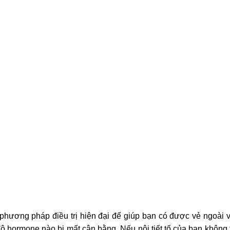
c phương pháp điều trị hiện đại để giúp bạn có được vẻ ngoài và
 hormone nào bị mất cân bằng. Nếu nội tiết tố của bạn không tố