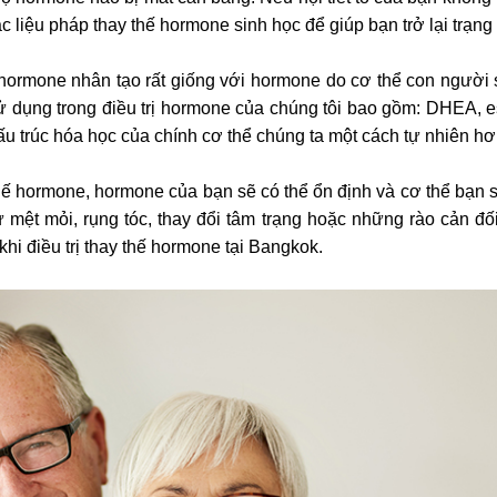
c liệu pháp thay thế hormone sinh học để giúp bạn trở lại trạng
hormone nhân tạo rất giống với hormone do cơ thể con người 
dụng trong điều trị hormone của chúng tôi bao gồm: DHEA, es
u trúc hóa học của chính cơ thể chúng ta một cách tự nhiên hơ
 thế hormone, hormone của bạn sẽ có thể ổn định và cơ thể bạn 
ư mệt mỏi, rụng tóc, thay đổi tâm trạng hoặc những rào cản đố
 khi điều trị thay thế hormone tại Bangkok.