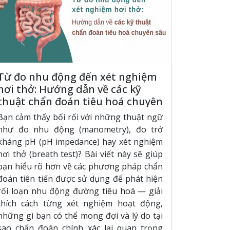
Từ đo nhu động đến xét nghiệm
hơi thở: Hướng dẫn về các kỹ
thuật chẩn đoán tiêu hoá chuyên
sâu
Bạn cảm thấy bối rối với những thuật ngữ
như đo nhu động (manometry), đo trở
kháng pH (pH impedance) hay xét nghiệm
hơi thở (breath test)? Bài viết này sẽ giúp
bạn hiểu rõ hơn về các phương pháp chẩn
đoán tiên tiến được sử dụng để phát hiện
rối loạn nhu động đường tiêu hoá — giải
thích cách từng xét nghiệm hoạt động,
những gì bạn có thể mong đợi và lý do tại
sao chẩn đoán chính xác lại quan trọng