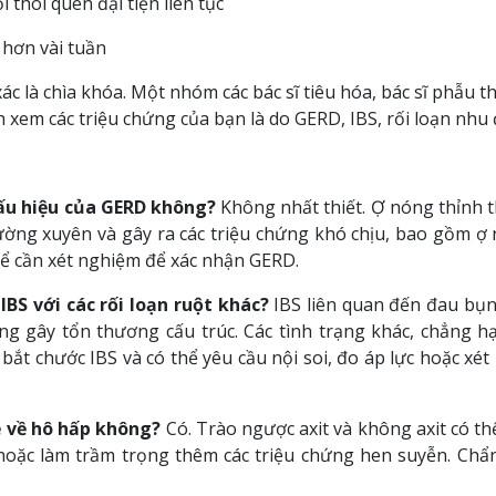
 thói quen đại tiện liên tục
 hơn vài tuần
c là chìa khóa. Một nhóm các bác sĩ tiêu hóa, bác sĩ phẫu th
nh xem các triệu chứng của bạn là do GERD, IBS, rối loạn nhu
dấu hiệu của GERD không?
Không nhất thiết. Ợ nóng thỉnh 
ường xuyên và gây ra các triệu chứng khó chịu, bao gồm ợ 
ể cần xét nghiệm để xác nhận GERD.
IBS với các rối loạn ruột khác?
IBS liên quan đến đau bụn
ông gây tổn thương cấu trúc. Các tình trạng khác, chẳng h
 bắt chước IBS và có thể yêu cầu nội soi, đo áp lực hoặc x
ề về hô hấp không?
Có. Trào ngược axit và không axit có th
oặc làm trầm trọng thêm các triệu chứng hen suyễn. Chẩn