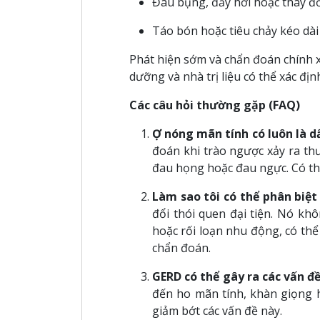
Đau bụng, đầy hơi hoặc thay đổi
Táo bón hoặc tiêu chảy kéo dài
Phát hiện sớm và chẩn đoán chính xá
dưỡng và nhà trị liệu có thể xác đị
Các câu hỏi thường gặp (FAQ)
Ợ nóng mãn tính có luôn là 
đoán khi trào ngược xảy ra th
đau họng hoặc đau ngực. Có th
Làm sao tôi có thể phân biệt 
đổi thói quen đại tiện. Nó kh
hoặc rối loạn nhu động, có thể
chẩn đoán.
GERD có thể gây ra các vấn đ
đến ho mãn tính, khàn giọng h
giảm bớt các vấn đề này.