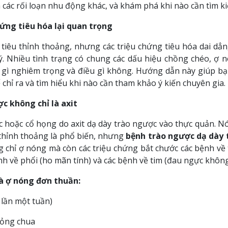
à các rối loạn nhu động khác, và khám phá khi nào cần tìm 
chứng tiêu hóa lại quan trọng
tiêu thỉnh thoảng, nhưng các triệu chứng tiêu hóa dai dẳ
 ý. Nhiều tình trạng có chung các dấu hiệu chồng chéo, ợ n
u gì nghiêm trọng và điều gì không. Hướng dẫn này giúp bạ
chỉ ra và tìm hiểu khi nào cần tham khảo ý kiến ​​chuyên gia.
c không chỉ là axit
c hoặc cổ họng do axit dạ dày trào ngược vào thực quản. N
hỉnh thoảng là phổ biến, nhưng
bệnh trào ngược dạ dày 
 chỉ ợ nóng mà còn các triệu chứng bắt chước các bệnh về 
ệnh về phổi (ho mãn tính) và các bệnh về tim (đau ngực không
là ợ nóng đơn thuần:
lần một tuần)
lỏng chua