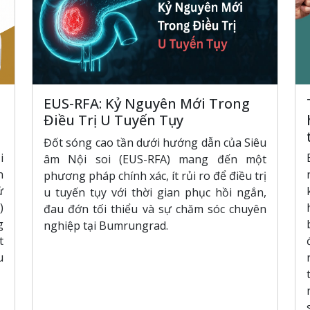
EUS-RFA: Kỷ Nguyên Mới Trong
Điều Trị U Tuyến Tụy
Đốt sóng cao tần dưới hướng dẫn của Siêu
i
âm Nội soi (EUS-RFA) mang đến một
n
phương pháp chính xác, ít rủi ro để điều trị
ử
u tuyến tụy với thời gian phục hồi ngắn,
)
đau đớn tối thiểu và sự chăm sóc chuyên
g
nghiệp tại Bumrungrad.
t
u