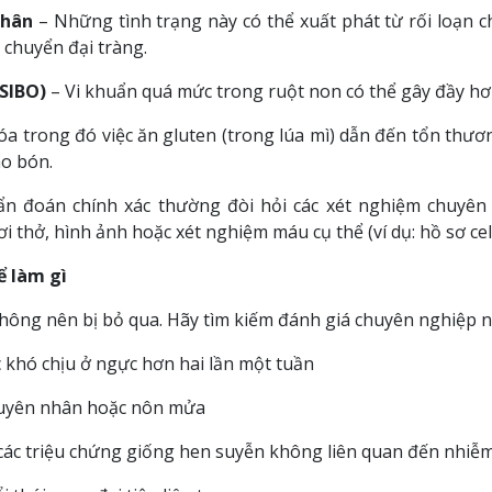
phân
– Những tình trạng này có thể xuất phát từ rối loạn c
 chuyển đại tràng.
(SIBO)
– Vi khuẩn quá mức trong ruột non có thể gây đầy hơi
óa trong đó việc ăn gluten (trong lúa mì) dẫn đến tổn thươ
áo bón.
hẩn đoán chính xác thường đòi hỏi các xét nghiệm chuyên 
i thở, hình ảnh hoặc xét nghiệm máu cụ thể (ví dụ: hồ sơ celi
ể làm gì
không nên bị bỏ qua. Hãy tìm kiếm đánh giá chuyên nghiệp n
 khó chịu ở ngực hơn hai lần một tuần
guyên nhân hoặc nôn mửa
các triệu chứng giống hen suyễn không liên quan đến nhiễ