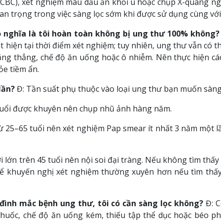
BC), xét nghiệm máu dấu ấn khối u hoặc chụp X-quang ngự
n trọng trong việc sàng lọc sớm khi được sử dụng cùng với
có nghĩa là tôi hoàn toàn không bị ung thư 100% không?
iện tại thời điểm xét nghiệm; tuy nhiên, ung thư vẫn có thể
ăng thẳng, chế độ ăn uống hoặc ô nhiễm. Nên thực hiện các
ỏe tiềm ẩn.
lần?
Đ: Tần suất phụ thuộc vào loại ung thư bạn muốn sàng l
uổi được khuyên nên chụp nhũ ảnh hàng năm.
 25–65 tuổi nên xét nghiệm Pap smear ít nhất 3 năm một 
 lớn trên 45 tuổi nên nội soi đại tràng. Nếu không tìm thấy
thể khuyến nghị xét nghiệm thường xuyên hơn nếu tìm thấ
 đình mắc bệnh ung thư, tôi có cần sàng lọc không?
Đ: C
 thuốc, chế độ ăn uống kém, thiếu tập thể dục hoặc béo ph