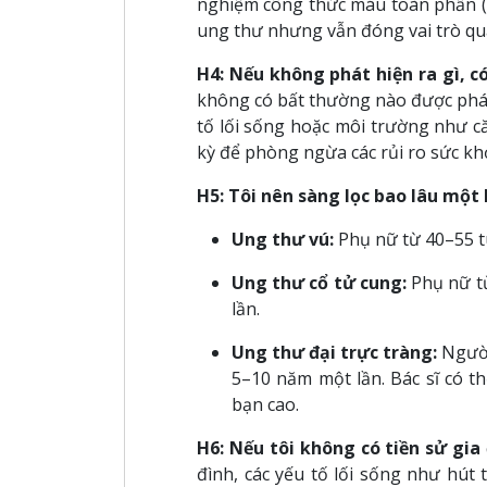
nghiệm công thức máu toàn phần (C
ung thư nhưng vẫn đóng vai trò qua
H4: Nếu không phát hiện ra gì, 
không có bất thường nào được phát h
tố lối sống hoặc môi trường như c
kỳ để phòng ngừa các rủi ro sức kh
H5: Tôi nên sàng lọc bao lâu một 
Ung thư vú:
Phụ nữ từ 40–55 t
Ung thư cổ tử cung:
Phụ nữ từ
lần.
Ung thư đại trực tràng:
Người
5–10 năm một lần. Bác sĩ có 
bạn cao.
H6: Nếu tôi không có tiền sử gia
đình, các yếu tố lối sống như hút