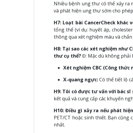
Nhiều bệnh ung thư có thể xảy ra m
và phát hiện ung thư sớm cho phép 
H7: Loạt bài CancerCheck khác 
tổng thể (ví dụ: huyết áp, choleste
thông qua xét nghiệm máu và chẩn 
H8: Tại sao các xét nghiệm như 
thư cụ thể?
Đ: Mặc dù không phải là
Xét nghiệm CBC (Công thức 
X-quang ngực:
Có thể tiết lộ 
H9: Tôi có được tư vấn với bác sĩ
kết quả và cung cấp các khuyến ngh
H10: Điều gì xảy ra nếu phát hiệ
PET/CT hoặc sinh thiết. Bạn cũng 
nhất.