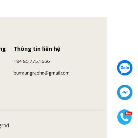
ng
Thông tin liên hệ
+84 85.775.1666
bumrungradhn@gmail.com
grad