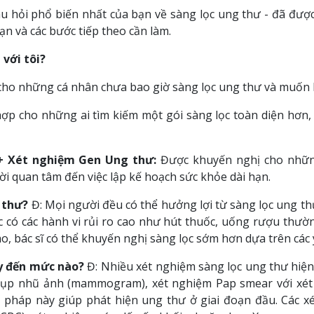
 hỏi phổ biến nhất của bạn về sàng lọc ung thư - đã được g
ạn và các bước tiếp theo cần làm.
với tôi?
ho những cá nhân chưa bao giờ sàng lọc ung thư và muốn bắ
ợp cho những ai tìm kiếm một gói sàng lọc toàn diện hơn,
+ Xét nghiệm Gen Ung thư:
Được khuyến nghị cho những
 quan tâm đến việc lập kế hoạch sức khỏe dài hạn.
 thư?
Đ: Mọi người đều có thể hưởng lợi từ sàng lọc ung th
 có các hành vi rủi ro cao như hút thuốc, uống rượu thườ
o, bác sĩ có thể khuyến nghị sàng lọc sớm hơn dựa trên các y
ậy đến mức nào?
Đ: Nhiều xét nghiệm sàng lọc ung thư hiện n
chụp nhũ ảnh (mammogram), xét nghiệm Pap smear với xét
háp này giúp phát hiện ung thư ở giai đoạn đầu. Các x