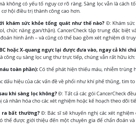
à không có yếu tố nguy cơ rõ ràng. Sàng lọc vẫn là cách tố
cơ hội điều trị thành công cao hơn.
với khám sức khỏe tổng quát như thế nào?
Đ: Khám sức 
rol, chức năng gan/thận). CancerCheck tập trung đặc biệt v
đoán hình ảnh – và cũng có thể bao gồm xét nghiệm di truy
CBC hoặc X-quang ngực lại được đưa vào, ngay cả khi ch
 công cụ sàng lọc ung thư trực tiếp, chúng vẫn rất hữu ích:
máu toàn phần):
Có thể phát hiện thiếu máu, nhiễm trùng 
các dấu hiệu của các vấn đề về phổi như khí phế thũng, tim t
 sau khi sàng lọc không?
Đ: Tất cả các gói CancerCheck đều 
ị cá nhân hóa cho các xét nghiệm hoặc kế hoạch theo dõi tiế
n ra bất thường?
Đ: Bác sĩ sẽ khuyến nghị các xét nghiệm
có thể được giới thiệu đến một chuyên gia để chẩn đoán và 