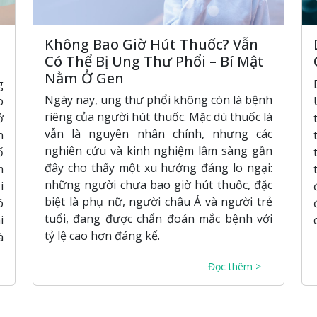
Không Bao Giờ Hút Thuốc? Vẫn
Có Thể Bị Ung Thư Phổi – Bí Mật
Nằm Ở Gen
g
Ngày nay, ung thư phổi không còn là bệnh
o
riêng của người hút thuốc. Mặc dù thuốc lá
ở
vẫn là nguyên nhân chính, nhưng các
n
nghiên cứu và kinh nghiệm lâm sàng gần
ố
đây cho thấy một xu hướng đáng lo ngại:
m
những người chưa bao giờ hút thuốc, đặc
i
biệt là phụ nữ, người châu Á và người trẻ
ó
tuổi, đang được chẩn đoán mắc bệnh với
i
tỷ lệ cao hơn đáng kể.
à
Đọc thêm >