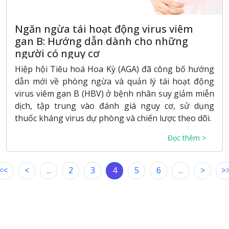
Ngăn ngừa tái hoạt động virus viêm
gan B: Hướng dẫn dành cho những
người có nguy cơ
Hiệp hội Tiêu hoá Hoa Kỳ (AGA) đã công bố hướng
dẫn mới về phòng ngừa và quản lý tái hoạt động
virus viêm gan B (HBV) ở bệnh nhân suy giảm miễn
dịch, tập trung vào đánh giá nguy cơ, sử dụng
thuốc kháng virus dự phòng và chiến lược theo dõi.
Đọc thêm >
<<
<
...
2
3
4
5
6
...
>
>